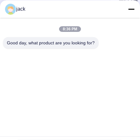
jack
8:36 PM
Good day, what product are you looking for?
Foshan Zolim Technology Co., Ltd.
+8618823255551
jack@zolimmachinery.com