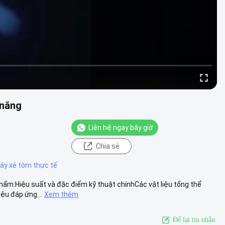
 năng
Liên hệ ngay bây giờ
Chia sẻ
áy xẻ tôm thực tế
ẩm:Hiệu suất và đặc điểm kỹ thuật chínhCác vật liệu tổng thể
ệu đáp ứng...
Xem thêm
Để lại tin nhắn.