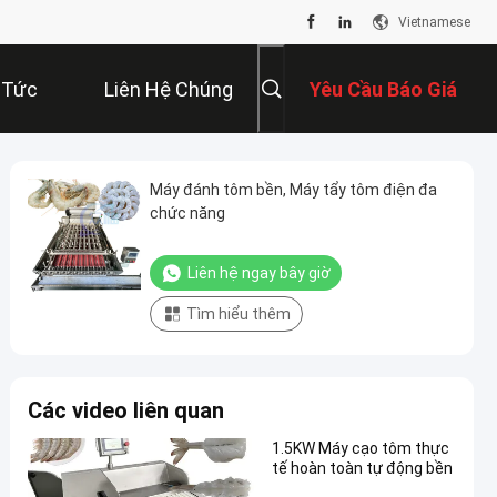
Vietnamese
 Tức
Liên Hệ Chúng
Yêu Cầu Báo Giá
Tôi
Máy đánh tôm bền, Máy tẩy tôm điện đa
chức năng
Liên hệ ngay bây giờ
Tìm hiểu thêm
Các video liên quan
1.5KW Máy cạo tôm thực
tế hoàn toàn tự động bền