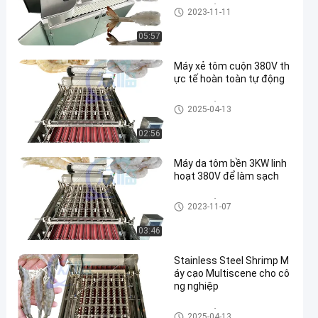
Máy bóc vỏ tôm
2023-11-11
05:57
Máy xẻ tôm cuộn 380V th
ực tế hoàn toàn tự động
Máy bóc vỏ tôm
2025-04-13
02:56
Máy da tôm bền 3KW linh
hoạt 380V để làm sạch
Máy bóc vỏ tôm
2023-11-07
03:46
Stainless Steel Shrimp M
áy cạo Multiscene cho cô
ng nghiệp
Máy bóc vỏ tôm
2025-04-13